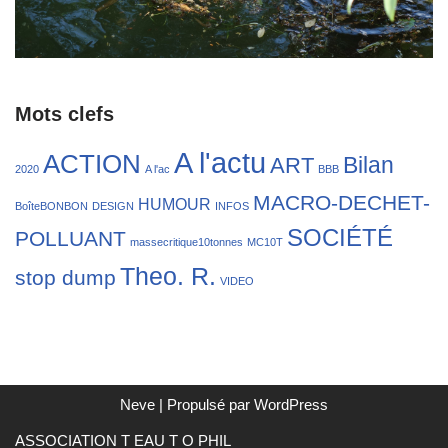
Mots clefs
A l'actu
ACTION
Bilan
ART
2020
A l'ac
BBB
MACRO-DECHET-
HUMOUR
BoîteBONBON
DESIGN
INFOS
SOCIÉTÉ
POLLUANT
massecritique10tonnes
MC10T
Theo. R.
stop dump
VIDEO
Neve
| Propulsé par
WordPress
ASSOCIATION T EAU T O PHIL