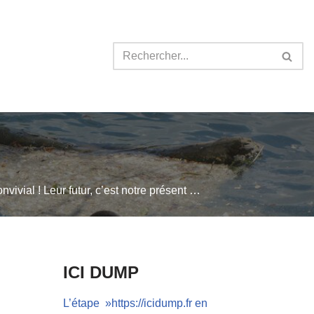
nvivial ! Leur futur, c’est notre présent …
ICI DUMP
L’étape »https://icidump.fr en