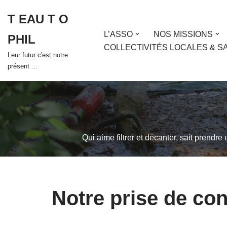
T EAU T O
Aller
L’ASSO
NOS MISSIONS
PHIL
au
COLLECTIVITÉS LOCALES & S
contenu
Leur futur c'est notre
présent ...
Qui aime filtrer et décanter, sait prendre
Notre prise de co