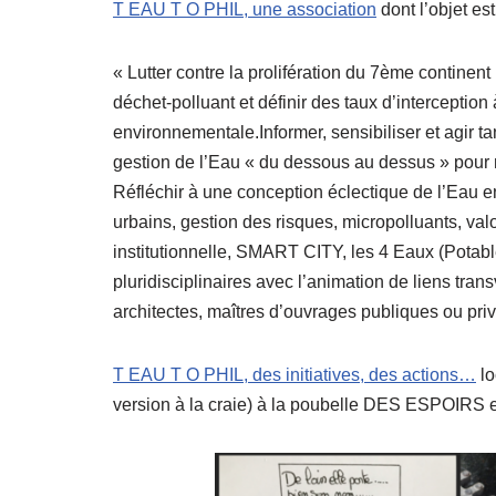
T EAU T O PHIL, une association
dont l’objet est
« Lutter contre la prolifération du 7ème continent 
déchet-polluant et définir des taux d’interception
environnementale.Informer, sensibiliser et agir tan
gestion de l’Eau « du dessous au dessus » pour r
Réfléchir à une conception éclectique de l’Eau e
urbains, gestion des risques, micropolluants, valo
institutionnelle, SMART CITY, les 4 Eaux (Potabl
pluridisciplinaires avec l’animation de liens tra
architectes, maîtres d’ouvrages publiques ou priv
T EAU T O PHIL, des initiatives, des actions…
lo
version à la craie) à la poubelle DES ESPOIRS e