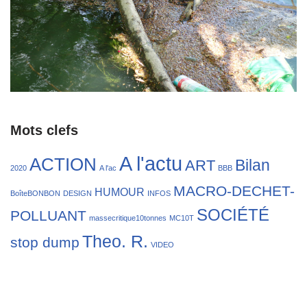
Mots clefs
A l'actu
ACTION
Bilan
ART
2020
A l'ac
BBB
MACRO-DECHET-
HUMOUR
BoîteBONBON
DESIGN
INFOS
SOCIÉTÉ
POLLUANT
massecritique10tonnes
MC10T
Theo. R.
stop dump
VIDEO