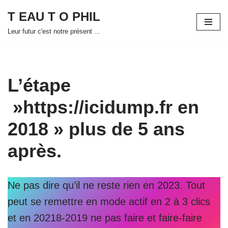
T EAU T O PHIL
Aller
Leur futur c'est notre présent ...
au
contenu
L’étape
»https://icidump.fr en
2018 » plus de 5 ans
après.
Ne pas dire qu’il ne reste rien en 2023. Tout
peut se remettre en mode actif en 2 à 3 clics
et en 20218-2019 ne pas faire et faire-faire