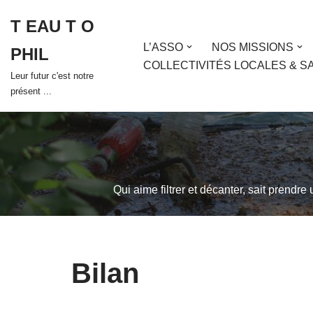
T EAU T O
Aller
L’ASSO
NOS MISSIONS
PHIL
au
COLLECTIVITÉS LOCALES & S
contenu
Leur futur c'est notre
présent ...
Qui aime filtrer et décanter, sait prendre
Bilan