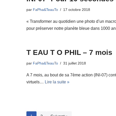
par
FaPha&TeauTo
17 octobre 2018
« Transformer au quotidien une photo d’un macro 
pour préserver notre planète bleue dans 1000 a
T EAU T O PHIL – 7 mois
par
FaPha&TeauTo
31 juillet 2018
A 7 mois, au bout de sa 7ème action (INI-07) con
virtuels…
Lire la suite »