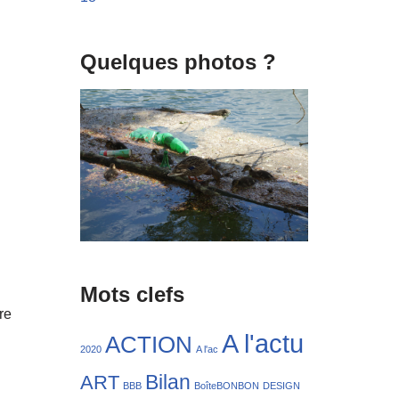
Quelques photos ?
Mots clefs
re
A l'actu
ACTION
2020
A l'ac
Bilan
ART
BBB
BoîteBONBON
DESIGN