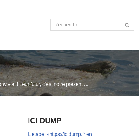
nvivial ! Leur futur, c’est notre présent …
ICI DUMP
L’étape »https://icidump.fr en