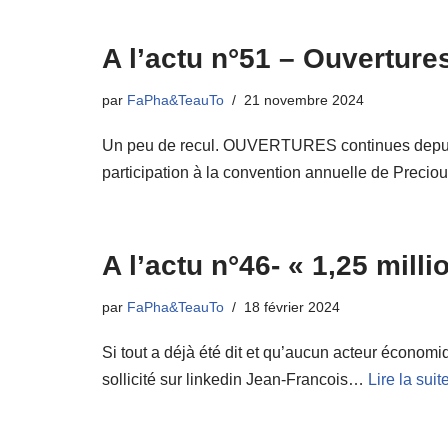
A l’actu n°51 – Ouverture
par
FaPha&TeauTo
21 novembre 2024
Un peu de recul. OUVERTURES continues depu
participation à la convention annuelle de Preci
A l’actu n°46- « 1,25 mill
par
FaPha&TeauTo
18 février 2024
Si tout a déjà été dit et qu’aucun acteur écono
sollicité sur linkedin Jean-Francois…
Lire la suit