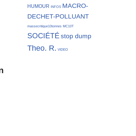
MACRO-
HUMOUR
INFOS
DECHET-POLLUANT
massecritique10tonnes
MC10T
SOCIÉTÉ
stop dump
Theo. R.
VIDEO
n