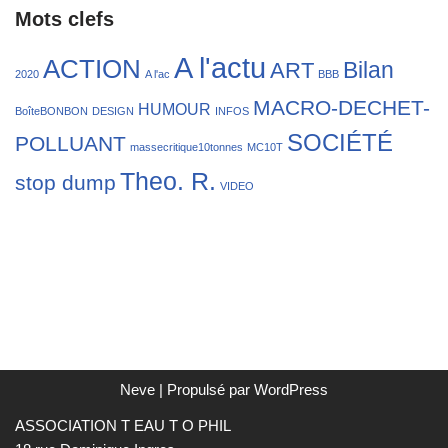
Mots clefs
A l'actu
ACTION
Bilan
ART
2020
A l'ac
BBB
MACRO-DECHET-
HUMOUR
BoîteBONBON
DESIGN
INFOS
SOCIÉTÉ
POLLUANT
massecritique10tonnes
MC10T
Theo. R.
stop dump
VIDEO
Neve
| Propulsé par
WordPress
ASSOCIATION T EAU T O PHIL