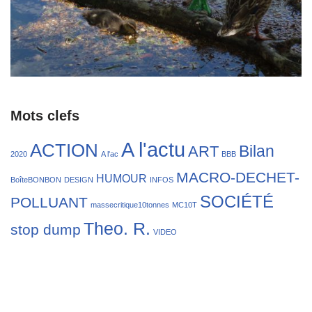
Mots clefs
A l'actu
ACTION
Bilan
ART
2020
A l'ac
BBB
MACRO-DECHET-
HUMOUR
BoîteBONBON
DESIGN
INFOS
SOCIÉTÉ
POLLUANT
massecritique10tonnes
MC10T
Theo. R.
stop dump
VIDEO