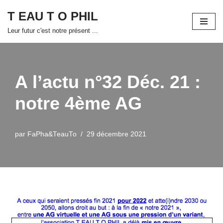
T EAU T O PHIL
Aller
Leur futur c'est notre présent ...
au
contenu
A l’actu n°32 Déc. 21 :
notre 4ème AG
par
FaPha&TeauTo
29 décembre 2021