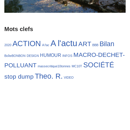
Mots clefs
A l'actu
ACTION
Bilan
ART
2020
A l'ac
BBB
MACRO-DECHET-
HUMOUR
BoîteBONBON
DESIGN
INFOS
SOCIÉTÉ
POLLUANT
massecritique10tonnes
MC10T
Theo. R.
stop dump
VIDEO