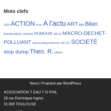
Mots clefs
A l'actu
ACTION
Bilan
ART
2020
A l'ac
BBB
MACRO-DECHET-
HUMOUR
BoîteBONBON
DESIGN
INFOS
SOCIÉTÉ
POLLUANT
massecritique10tonnes
MC10T
Theo. R.
stop dump
VIDEO
Neve
| Propulsé par
WordPress
ASSOCIATION T EAU T O PHIL
18 rue Dominique Ingres
31 000 TOULOUSE