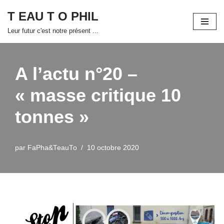
T EAU T O PHIL
Aller
Leur futur c'est notre présent ...
au
contenu
A l’actu n°20 –
« masse critique 10
tonnes »
par
FaPha&TeauTo
10 octobre 2020