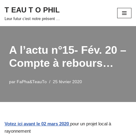
T EAU T O PHIL
Aller
Leur futur c'est notre présent ...
au
contenu
A l’actu n°15- Fév. 20 –
Compte à rebours…
par
FaPha&TeauTo
25 février 2020
Votez ici avant le 02 mars 2020
pour un projet local à
rayonnement