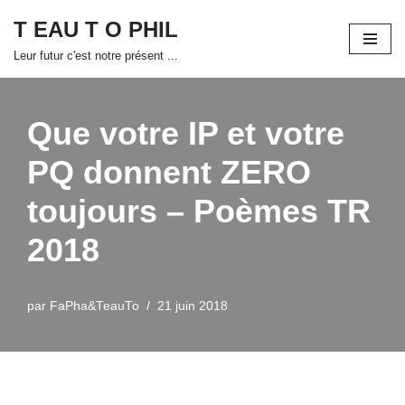
T EAU T O PHIL
Aller
Leur futur c'est notre présent ...
au
contenu
Que votre IP et votre
PQ donnent ZERO
toujours – Poèmes TR
2018
par
FaPha&TeauTo
21 juin 2018