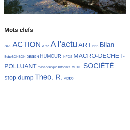
Mots clefs
A l'actu
ACTION
Bilan
ART
2020
A l'ac
BBB
MACRO-DECHET-
HUMOUR
BoîteBONBON
DESIGN
INFOS
SOCIÉTÉ
POLLUANT
massecritique10tonnes
MC10T
Theo. R.
stop dump
VIDEO