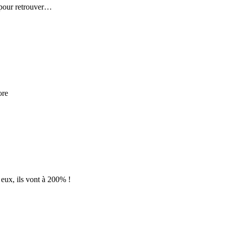
 pour retrouver…
ore
 eux, ils vont à 200% !