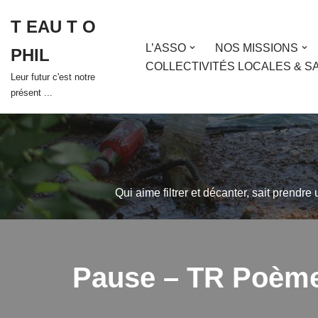
T EAU T O
Aller
L’ASSO
NOS MISSIONS
PHIL
au
COLLECTIVITÉS LOCALES & S
contenu
Leur futur c'est notre
présent ...
Qui aime filtrer et décanter, sait prendre
Pause – TR Poèm