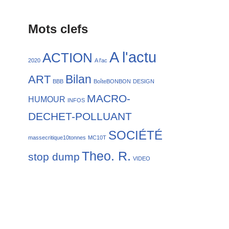
Mots clefs
A l'actu
ACTION
2020
A l'ac
Bilan
ART
BBB
BoîteBONBON
DESIGN
MACRO-
HUMOUR
INFOS
DECHET-POLLUANT
SOCIÉTÉ
massecritique10tonnes
MC10T
Theo. R.
stop dump
VIDEO