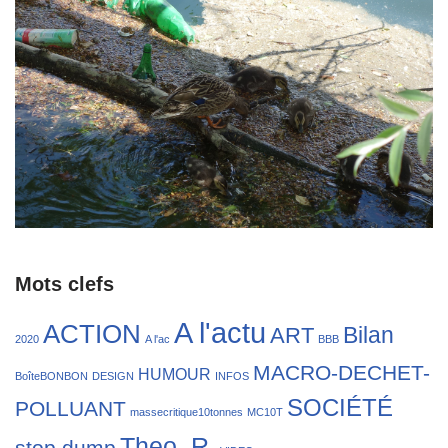
Mots clefs
A l'actu
ACTION
Bilan
ART
2020
A l'ac
BBB
MACRO-DECHET-
HUMOUR
BoîteBONBON
DESIGN
INFOS
SOCIÉTÉ
POLLUANT
massecritique10tonnes
MC10T
Theo. R.
stop dump