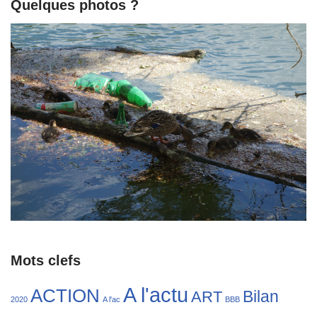
Quelques photos ?
Mots clefs
A l'actu
ACTION
Bilan
ART
2020
A l'ac
BBB