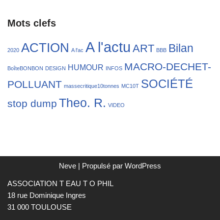
Mots clefs
A l'actu
ACTION
Bilan
ART
2020
A l'ac
BBB
MACRO-DECHET-
HUMOUR
BoîteBONBON
DESIGN
INFOS
SOCIÉTÉ
POLLUANT
massecritique10tonnes
MC10T
Theo. R.
stop dump
VIDEO
Neve
| Propulsé par
WordPress
ASSOCIATION T EAU T O PHIL
18 rue Dominique Ingres
31 000 TOULOUSE