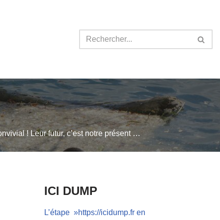
nvivial ! Leur futur, c’est notre présent …
ICI DUMP
L’étape »https://icidump.fr en