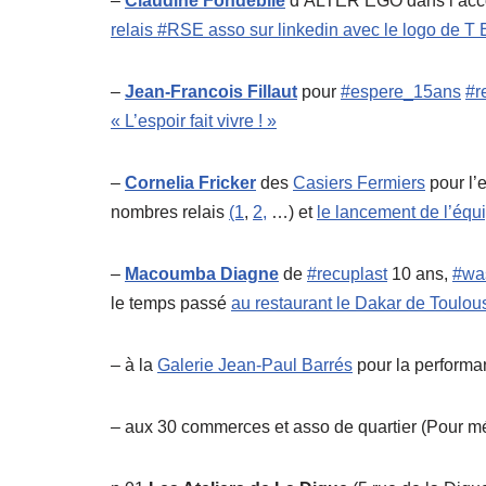
–
Claudine Fondebile
d’ALTER EGO dans l’acc
relais #RSE asso sur linkedin avec le logo de 
–
Jean-Francois Fillaut
pour
#espere_15ans
#r
« L’espoir fait vivre ! »
–
Cornelia Fricker
des
Casiers Fermiers
pour l’
nombres relais
(1
,
2,
…) et
le lancement de l’équ
–
Macoumba Diagne
de
#recuplast
10 ans,
#wa
le temps passé
au restaurant le Dakar de Toulou
– à la
Galerie Jean-Paul Barrés
pour la perform
– aux 30 commerces et asso de quartier (Pour m