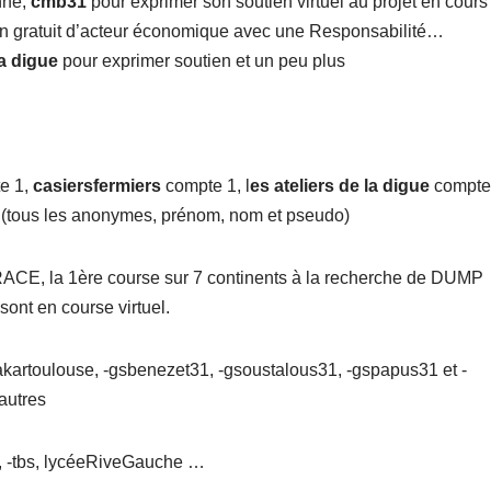
nne,
cmb31
pour exprimer son soutien virtuel au projet en cours
en gratuit d’acteur économique avec une Responsabilité…
la digue
pour exprimer soutien et un peu plus
e 1,
casiersfermiers
compte 1, l
es ateliers de la digue
compte
(tous les anonymes, prénom, nom et pseudo)
ACE, la 1ère course sur 7 continents à la recherche de DUMP
sont en course virtuel.
 -dakartoulouse, -gsbenezet31, -gsoustalous31, -gspapus31 et -
’autres
i, -tbs, lycéeRiveGauche …