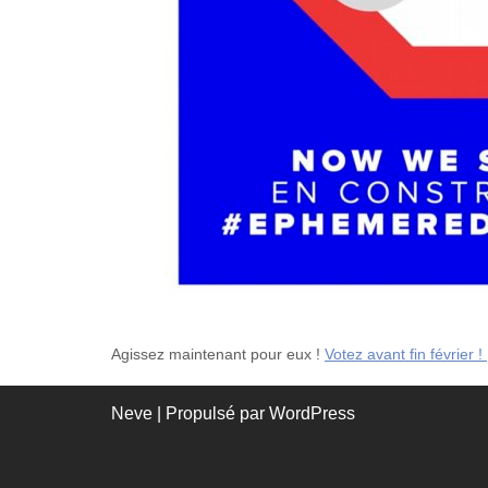
Agissez maintenant pour eux !
Votez avant fin février !
Neve
| Propulsé par
WordPress