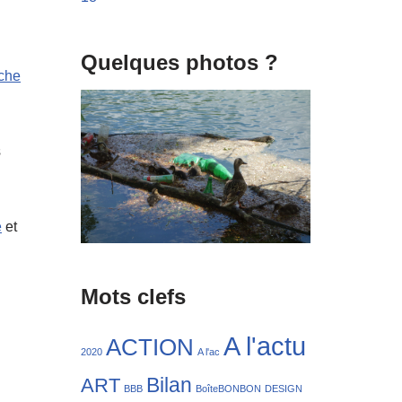
Quelques photos ?
rche
s
e
et
Mots clefs
A l'actu
ACTION
2020
A l'ac
Bilan
ART
BBB
BoîteBONBON
DESIGN