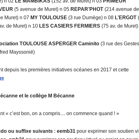
e) n 02
LE MAMBIKAS
(152 av. de Muret) n 03
PRIMEUR
AVEUR
(5 avenue de Muret) n 05
REPAR’PHOT
(214 avenue de
e Muret) n 07
MY TOULOUSE
(3 rue Dumège) n 08
L’ERGOT
av. de Muret) n 10
LES CASIERS FERMIERS
(75 av. de Muret)
: Association TOULOUSE ASPERGER
Caminito
(3 rue des Gestes
lfred Mayssonié)
nt depuis les premières initiatives océanes en 2017 et cette
ge
 Bécanne et le collège M Bécanne
ant « c’est bon, on a compris… on commence quand ! »
do ou suffixe suivants :
eemb31
pour exprimer son soutien vi