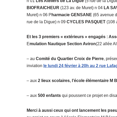
n 01
Les Ateliers de La Digue
(5 rue de la Digu
BIOFRAICHEUR
(123 av. de Muret) n 04
LA S
Muret) n 06 P
harmacie GENSANE
(65 avenue d
rue de la Digue) n 09
CYCLES PASQUET
(108 
Et les 3 premiers « extérieurs » engagés 
E
mulation Nautique Section Aviron
(22 allée A
– au
Comité du Quartier Croix de Pierre
, prése
inviation
le lundi 24 février à 20h au 2 rue Lafa
– aux
2 lieux scolaires, l’école élémentaire M
– aux
500 enfants
qui poussent ce projet en dis
Merci à aussi ceux qui ont lancement les pseu