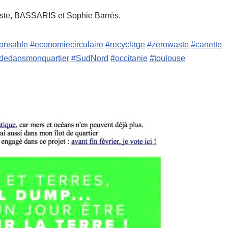
histe, BASSARIS et Sophie Barrès.
onsable
#economiecirculaire
#recyclage
#zerowaste
#canette
tudedansmonquartier
#SudNord
#occitanie
#toulouse