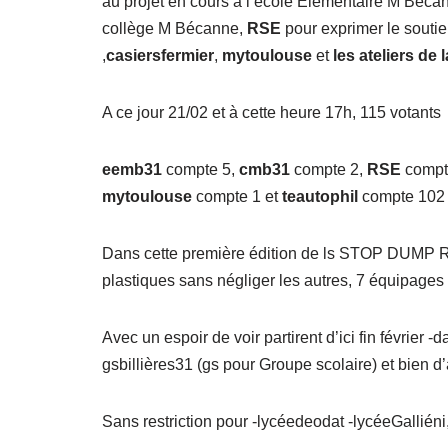
au projet en cours à l’école Elementaire M Béca
collège M Bécanne,
RSE
pour exprimer le souti
,
casiersfermier
,
mytoulouse
et
les ateliers de 
A ce jour 21/02 et à cette heure 17h, 115 votants
eemb31
compte 5,
cmb31
compte 2,
RSE
compt
mytoulouse
compte 1 et
teautophil
compte 102 
Dans cette première édition de ls STOP DUMP R
plastiques sans négliger les autres, 7 équipages 
Avec un espoir de voir partirent d’ici fin février
gsbillières31 (gs pour Groupe scolaire) et bien d
Sans restriction pour -lycéedeodat -lycéeGallién