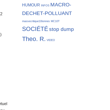
MACRO-
HUMOUR
INFOS
DECHET-POLLUANT
(2
massecritique10tonnes
MC10T
SOCIÉTÉ
stop dump
)
Theo. R.
VIDEO
rtuel