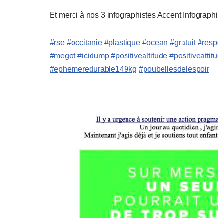
Et merci à nos 3 infographistes Accent Infograp
#rse
#occitanie
#plastique
#ocean
#gratuit
#resp
#megot
#icidump
#positivealtitude
#positiveatti
#ephemeredurable149kg
#poubellesdelespoir