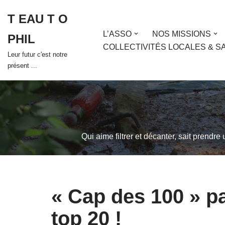
T EAU T O
Aller
L’ASSO
NOS MISSIONS
PHIL
au
COLLECTIVITÉS LOCALES & S
contenu
Leur futur c'est notre
présent ...
Qui aime filtrer et décanter, sait prendre
« Cap des 100 » pa
top 20 !