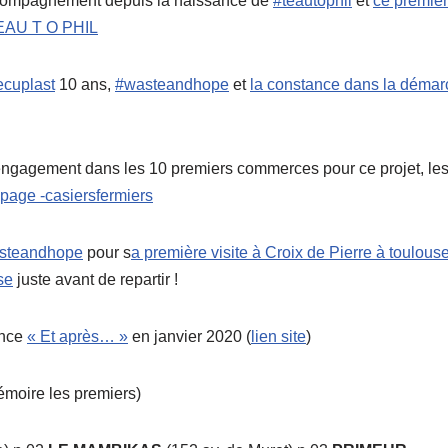
ompagnement depuis la naissance de
#teautophil
et
ce premier
T EAU T O PHIL
ecuplast
10 ans,
#wasteandhope
et
la constance dans la déma
engagement dans les 10 premiers commerces pour ce projet, le
ipage -casiersfermiers
steandhope
pour s
a première visite à Croix de Pierre à toulous
se
juste avant de repartir !
ance
« Et après… »
en janvier 2020 (
lien site
)
émoire les premiers)