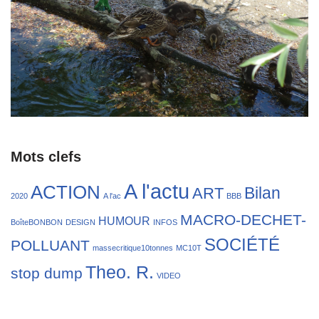
Mots clefs
A l'actu
ACTION
Bilan
ART
2020
A l'ac
BBB
MACRO-DECHET-
HUMOUR
BoîteBONBON
DESIGN
INFOS
SOCIÉTÉ
POLLUANT
massecritique10tonnes
MC10T
Theo. R.
stop dump
VIDEO