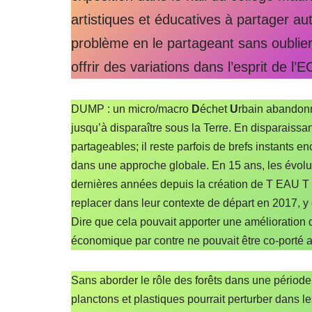
artistiques et éducatives à partager
problème en le partageant sans oublier
offrir des variations dans l’esprit de l’
DUMP : un micro/macro
D
échet
U
rbain abandon
jusqu’à disparaître sous la Terre. En disparaissant
partageables; il reste parfois de brefs instants 
dans une approche globale. En 15 ans, les évolut
dernières années depuis la création de T EAU T O 
replacer dans leur contexte de départ en 2017, 
Dire que cela pouvait apporter une amélioration 
économique par contre ne pouvait être co-porté a
Sans aborder le rôle des forêts dans une périod
planctons et plastiques pourrait perturber dans