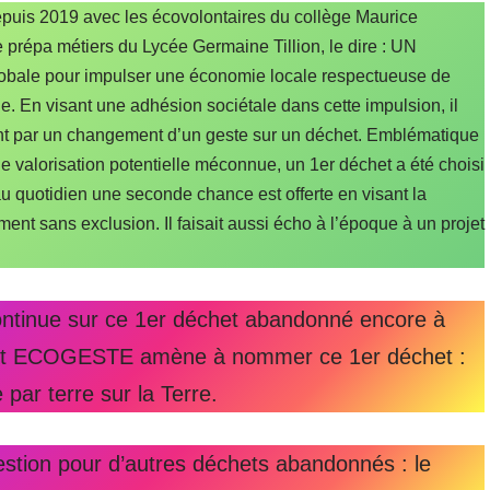
puis 2019 avec les écovolontaires du collège Maurice
répa métiers du Lycée Germaine Tillion, le dire : UN
bale pour impulser une économie locale respectueuse de
e. En visant une adhésion sociétale dans cette impulsion, il
nt par un changement d’un geste sur un déchet. Emblématique
e valorisation potentielle méconnue, un 1er déchet a été choisi
 quotidien une seconde chance est offerte en visant la
nt sans exclusion. Il faisait aussi écho à l’époque à un projet
ontinue sur ce 1er déchet abandonné encore à
e cet ECOGESTE amène à nommer ce 1er déchet :
 par terre sur la Terre.
stion pour d’autres déchets abandonnés : le