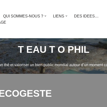
QUI SOMMES-NOUS ?
LIENS
DES IDEES…
AGE
T EAU T O PHIL
 un thé et valoriser un bien public mondial autour d’un moment co
un ECOGESTE