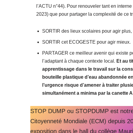
l’ACTU n°44). Pour renouveler tant en interne 
2023) que pour partager la complexité de ce tra
SORTIR des lieux scolaires pour agir plus,
SORTIR cet ECOGESTE pour agir mieux.
PARTAGER ce meilleur avenir qui existe pou
l’adaptant à chaque contexte local.
Et au t
apprentissage dans le travail sur la const
bouteille plastique d’eau abandonnée en v
l’urgence risque d’amener à traiter pl
simultanément a minima par la canette A
STOP DUMP ou STOPDUMP est notre dé
Citoyenneté Mondiale (ECM) depuis 201
exposition dans le hall du collège Mau