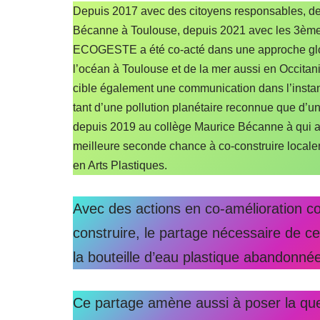
Depuis 2017 avec des citoyens responsables, de
Bécanne à Toulouse, depuis 2021 avec les 3ème p
ECOGESTE a été co-acté dans une approche glo
l’océan à Toulouse et de la mer aussi en Occitani
cible également une communication dans l’insta
tant d’une pollution planétaire reconnue que d’un
depuis 2019 au collège Maurice Bécanne à qui au
meilleure seconde chance à co-construire localeme
en Arts Plastiques.
Avec des actions en co-amélioration c
construire, le partage nécessaire d
la bouteille d’eau plastique abandonnée
Ce partage amène aussi à poser la que