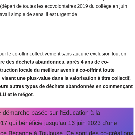
(départ de toutes les ecovolontaires 2019 du collège en juin
vail simple de sens, il est urgent de :
r le co-offrir collectivement sans aucune exclusion tout en
itre des déchets abandonnés, après 4 ans de co-
ruction locale du meilleur avenir à co-offrir à toute
isant une plus-value dans la valorisation à titre collectif,
usieurs autres types de déchets abandonnés en commençant
LU et le mégot.
marche basée sur l’Education à la
7 qui bénéficie jusqu’au 16 juin 2023 d’une
rice Bécanne à Toulouse. Ce sont des co-créations