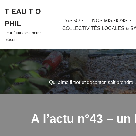
T EAU T O
Aller
L’ASSO
NOS MISSIONS
PHIL
au
COLLECTIVITÉS LOCALES & S
contenu
Leur futur c'est notre
présent ...
Qui aime filtrer et décanter, sait prendre
A l’actu n°43 – 