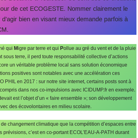
 autour de cet ECOGESTE. Nommer clairement le
 d’agir bien en visant mieux demande parfois à
ECM.
né qui
M
igre par terre et qui
P
ollue au gré du vent et de la pluie
 sous terre, il perd toute responsabilité collective d’actions
encore un véritable problème local sans solution économique
ions positives sont notables avec une accélération ces
PHIL en 2017 : sur notre site internet, certains posts sont à
y compris dans nos co-impulsions avec ICIDUMP.fr en exemple.
devait est l’objet d’un « faire ensemble »; son développement
vec des écovolontaires en milieu scolaire.
e de changement climatique que la compétition d’espaces entre
 les prévisions, c’est en co-portant ECOL’EAU-A-PATH durant