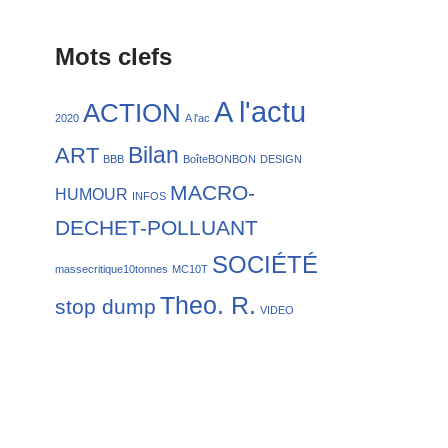
Mots clefs
A l'actu
ACTION
2020
A l'ac
Bilan
ART
BBB
BoîteBONBON
DESIGN
MACRO-
HUMOUR
INFOS
DECHET-POLLUANT
SOCIÉTÉ
massecritique10tonnes
MC10T
Theo. R.
stop dump
VIDEO